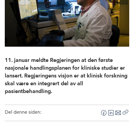
11. januar meldte Regjeringen at den første
nasjonale handlingsplanen for kliniske studier er
lansert. Regjeringens visjon er at klinisk forskning
skal være en integrert del av all
pasientbehandling.
Del denne siden:
F
L
E
Kop
a
i
-
len
c
n
p