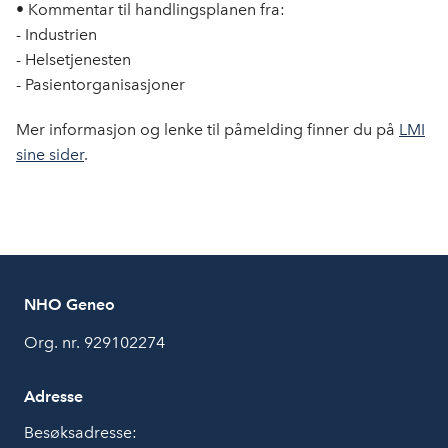
• Kommentar til handlingsplanen fra:
- Industrien
- Helsetjenesten
- Pasientorganisasjoner
Mer informasjon og lenke til påmelding finner du på
LMI
sine sider
.
NHO Geneo
Org. nr. 929102274
Adresse
Besøksadresse: