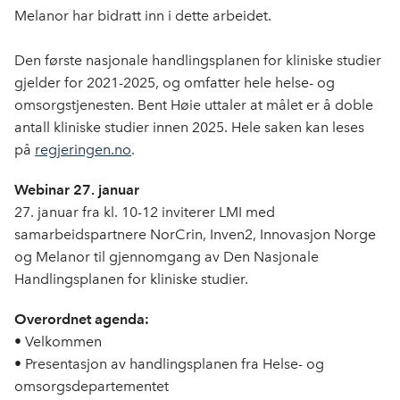
e
k
o
Melanor har bidratt inn i dette arbeidet.
b
e
s
o
d
t
Den første nasjonale handlingsplanen for kliniske studier
o
I
gjelder for 2021-2025, og omfatter hele helse- og
k
n
omsorgstjenesten. Bent Høie uttaler at målet er å doble
antall kliniske studier innen 2025. Hele saken kan leses
på
regjeringen.no
.
Webinar 27. januar
27. januar fra kl. 10-12 inviterer LMI med
samarbeidspartnere NorCrin, Inven2, Innovasjon Norge
og Melanor til gjennomgang av Den Nasjonale
Handlingsplanen for kliniske studier.
Overordnet agenda:
• Velkommen
• Presentasjon av handlingsplanen fra Helse- og
omsorgsdepartementet