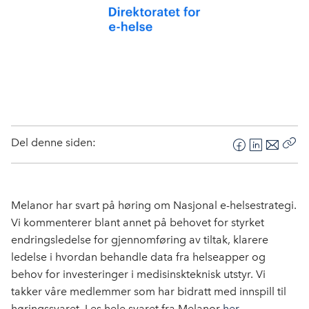
Del denne siden:
F
L
E
Kop
a
i
-
len
c
n
p
e
k
o
Melanor har svart på høring om Nasjonal e-helsestrategi.
b
e
s
Vi kommenterer blant annet på behovet for styrket
o
d
t
endringsledelse for gjennomføring av tiltak, klarere
o
I
ledelse i hvordan behandle data fra helseapper og
k
n
behov for investeringer i medisinskteknisk utstyr. Vi
takker våre medlemmer som har bidratt med innspill til
høringssvaret. Les hele svaret fra Melanor
her
.