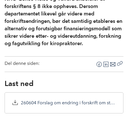
forskriftens § 8 ikke oppheves. Dersom
departementet likevel går videre med
forskriftsendringen, bør det samtidig etableres en
alternativ og forutsigbar finansieringsmodell som
sikrer videre etter- og videreutdanning, forskning
og fagutvikling for kiropraktorer.
Del denne siden:
F
L
E
Kop
a
i
-
len
c
n
p
Last ned
e
k
o
b
e
s
o
d
t
260604 Forslag om endring i forskrift om stønad til dekning av utgifter til behandling hos kiropraktor.pdf
o
I
k
n