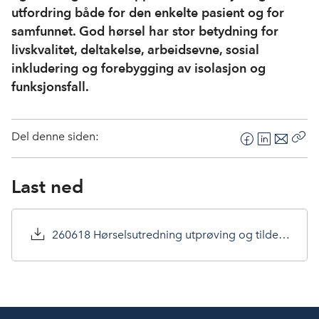
utfordring både for den enkelte pasient og for
samfunnet. God hørsel har stor betydning for
livskvalitet, deltakelse, arbeidsevne, sosial
inkludering og forebygging av isolasjon og
funksjonsfall.
Del denne siden:
F
L
E
Kop
a
i
-
len
c
n
p
Last ned
e
k
o
b
e
s
o
d
t
260618 Hørselsutredning utprøving og tildeling av høreapparat.pdf
o
I
k
n