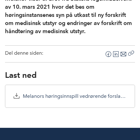
av 10. mars 2021 hvor det bes om
høringsinstansenes syn på utkast til ny forskrift
om medisinsk utstyr og endringer av forskrift om
håndtering av medisinsk utstyr.
Del denne siden:
F
L
E
Kop
a
i
-
len
c
n
p
Last ned
e
k
o
b
e
s
o
d
t
Melanors høringsinnspill vedrørende forslag til ny forskrift og øvrige tilpasninger under MDR.pdf
o
I
k
n