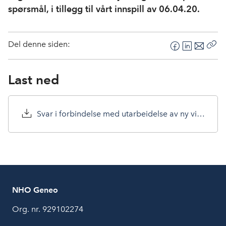
spørsmål, i tillegg til vårt innspill av 06.04.20.
Del denne siden:
F
L
E
Kop
a
i
-
len
c
n
p
Last ned
e
k
o
b
e
s
o
d
t
Svar i forbindelse med utarbeidelse av ny virksomhetsstrategi.pdf
o
I
k
n
NHO Geneo
Org. nr. 929102274