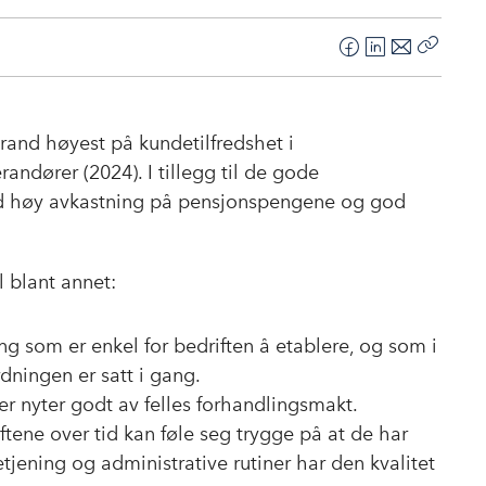
F
L
E
Kopier
a
i
-
lenke
c
n
p
e
k
o
and høyest på kundetilfredshet i
b
e
s
andører (2024). I tillegg til de gode
o
d
t
ed høy avkastning på pensjonspengene og god
o
I
k
n
 blant annet:
ng som er enkel for bedriften å etablere, og som i
rdningen er satt i gang.
r nyter godt av felles forhandlingsmakt.
ftene over tid kan føle seg trygge på at de har
tjening og administrative rutiner har den kvalitet