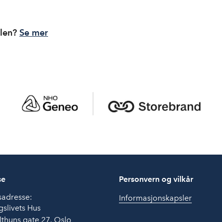
elen?
Se mer
se
Personvern og vilkår
sadresse:
Informasjonskapsler
slivets Hus
thuns gate 27, Oslo