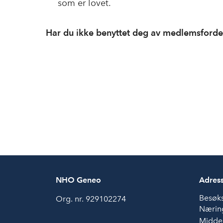
som er lovet.
Har du ikke benyttet deg av medlemsford
NHO Geneo
Adres
Besøk
Org. nr. 929102274
Næring
Middel