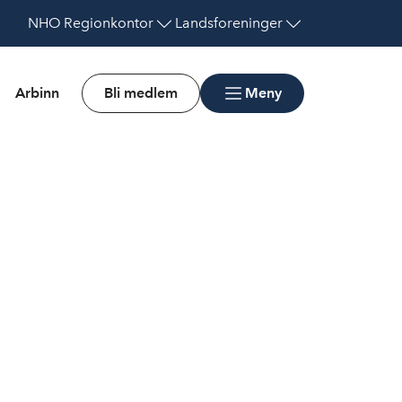
NHO
Regionkontor
Landsforeninger
Arbinn
Bli medlem
Meny