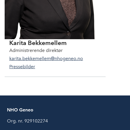
Karita Bekkemellem
Administrerende direktør
karita.bekkemellem@nhogeneo.no
Pressebilder
NHO Geneo
Org. nr. 929102274