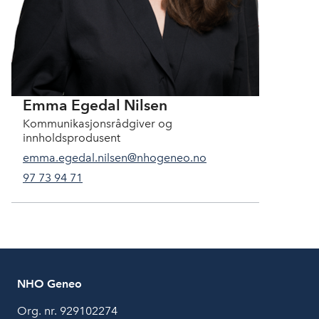
Emma Egedal Nilsen
Kommunikasjonsrådgiver og
innholdsprodusent
emma.egedal.nilsen@nhogeneo.no
97 73 94 71
NHO Geneo
Org. nr. 929102274