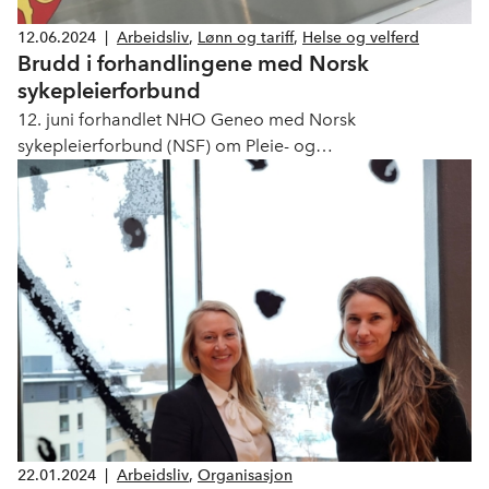
12.06.2024
|
Arbeidsliv
,
Lønn og tariff
,
Helse og velferd
Brudd i forhandlingene med Norsk
sykepleierforbund
12. juni forhandlet NHO Geneo med Norsk
sykepleierforbund (NSF) om Pleie- og
omsorgsoverenskomsten, avtalenummer 527. Nå er det
brudd i forhandlingene.
22.01.2024
|
Arbeidsliv
,
Organisasjon