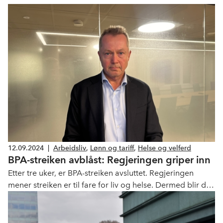
12.09.2024
|
Arbeidsliv
,
Lønn og tariff
,
Helse og velferd
BPA-streiken avblåst: Regjeringen griper inn
Etter tre uker, er BPA-streiken avsluttet. Regjeringen
mener streiken er til fare for liv og helse. Dermed blir det
tvungen lønnsnemd.