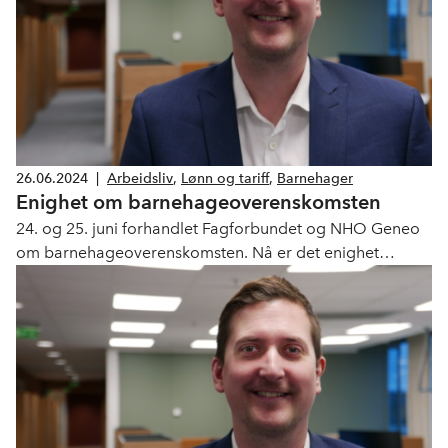
26.06.2024
|
Arbeidsliv
,
Lønn og tariff
,
Barnehager
Enighet om barnehageoverenskomsten
24. og 25. juni forhandlet Fagforbundet og NHO Geneo
om barnehageoverenskomsten. Nå er det enighet
mellom partene.