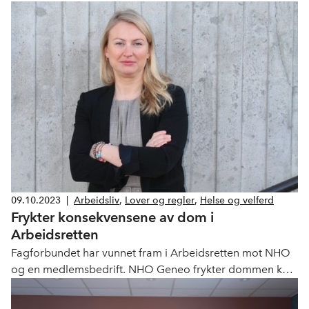
umiddelbar tiltredelse. Vikariatet varer i alle fall frem til
februar 2025. Vi ønsker du har noen års arbeidserfaring,
med bakgrunn innenfor arbeidsrettslig bistand.
09.10.2023
|
Arbeidsliv
,
Lover og regler
,
Helse og velferd
Frykter konsekvensene av dom i
Arbeidsretten
Fagforbundet har vunnet fram i Arbeidsretten mot NHO
og en medlemsbedrift. NHO Geneo frykter dommen kan
få negative konsekvenser for brukere og ansatte.