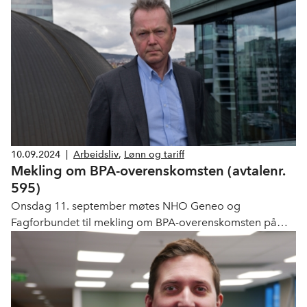
10.09.2024
|
Arbeidsliv
,
Lønn og tariff
Mekling om BPA-overenskomsten (avtalenr.
595)
Onsdag 11. september møtes NHO Geneo og
Fagforbundet til mekling om BPA-overenskomsten på
riksmeklerens kontor i Oslo.