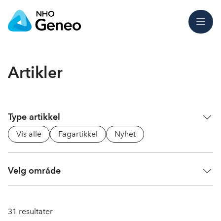
Meny
Artikler
Type artikkel
Vis alle
Fagartikkel
Nyhet
Velg område
31
resultater