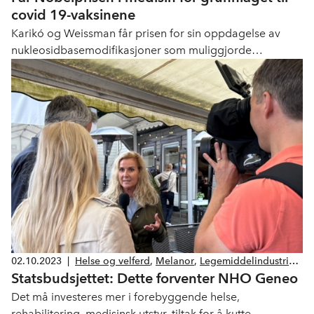
covid 19-vaksinene
Karikó og Weissman får prisen for sin oppdagelse av
nukleosidbasemodifikasjoner som muliggjorde
utviklingen av effektive mRNA-vaksiner mot covid-19.
02.10.2023
|
Helse og velferd
,
Melanor
,
Legemiddelindustrien
,
Statsbudsjettet: Dette forventer NHO Geneo
Barnehager
Det må investeres mer i forebyggende helse,
rehabilitering, medisinsk utstyr, tiltak for å kutte