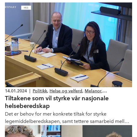
14.01.2024
|
Politikk
,
Helse og velferd
,
Melanor
,
Tiltakene som vil styrke vår nasjonale
Legemiddelindustrien
helseberedskap
Det er behov for mer konkrete tiltak for styrke
legemiddelberedskapen, samt tettere samarbeid mellom
det offentlige og private aktører for å styrke
helseberedskapen i Norge.