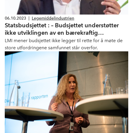
06.10.2023
|
Legemiddelindustrien
Statsbudsjettet : – Budsjettet understøtter
ikke utviklingen av en bærekraftig
helsetjeneste
LMI mener budsjettet ikke legger til rette for å møte de
store utfordringene samfunnet står overfor.