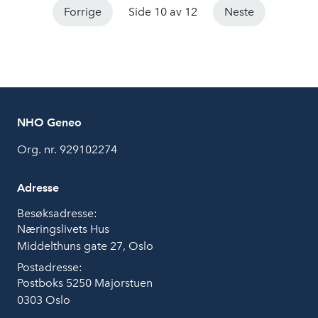
Forskningsparken, Oslo Science City og LMI.
Forrige
Side 10 av 12
Neste
NHO Geneo
Org. nr. 929102274
Adresse
Besøksadresse:
Næringslivets Hus
Middelthuns gate 27, Oslo
Postadresse:
Postboks 5250 Majorstuen
0303 Oslo