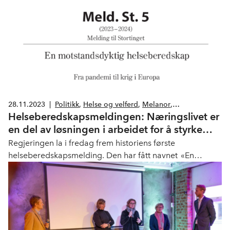
28.11.2023
|
Politikk
,
Helse og velferd
,
Melanor
,
Helseberedskapsmeldingen: Næringslivet er
Legemiddelindustrien
en del av løsningen i arbeidet for å styrke
helseberedskapen i Norge
Regjeringen la i fredag frem historiens første
helseberedskapsmelding. Den har fått navnet «En
motstandsdyktig helseberedskap», og skal gi politisk og
strategisk retning for norsk helseberedskap. Dette er
positivt, men meldingen har flere mangler, sier Grete
Karin Berg, næringspolitisk direktør i NHO Geneo.