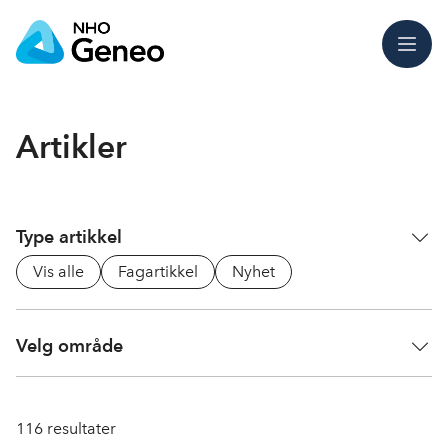
Meny
Artikler
Type artikkel
Vis alle
Fagartikkel
Nyhet
Velg område
116
resultater