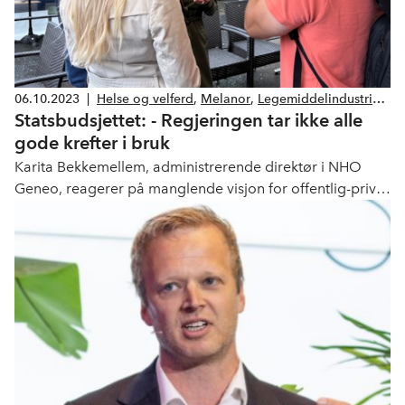
06.10.2023
|
Helse og velferd
,
Melanor
,
Legemiddelindustrien
,
Statsbudsjettet: - Regjeringen tar ikke alle
Barnehager
gode krefter i bruk
Karita Bekkemellem, administrerende direktør i NHO
Geneo, reagerer på manglende visjon for offentlig-privat
samarbeid i det fremlagte forslaget til statsbudsjett.