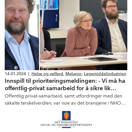
14.01.2024
|
Helse og velferd
,
Melanor
,
Legemiddelindustrien
Innspill til prioriteringsmeldingen: - Vi må ha
offentlig-privat samarbeid for å sikre lik
tilgang til helsetjenester
Offentlig privat-samarbeid, samt utfordringer med den
såkalte terskelverdien, var noe av det bransjene i NHO
Geneo satt på agendaen under innspill til den nye
prioriteringsmeldingen.