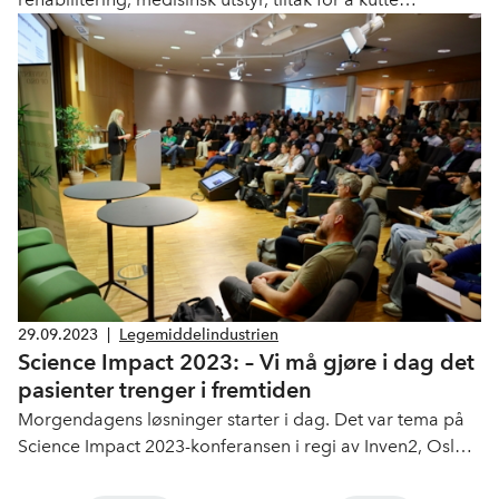
helsekøer og det må sikres økonomisk likebehandling av
barnehager. Det er noen av sakene NHO Geneo
forventer regjeringen legger vekt på i statsbudsjettet.
29.09.2023
|
Legemiddelindustrien
Science Impact 2023: – Vi må gjøre i dag det
pasienter trenger i fremtiden
Morgendagens løsninger starter i dag. Det var tema på
Science Impact 2023-konferansen i regi av Inven2, Oslo
Universitetssykehus, SINTEF, The Life Science Cluster,