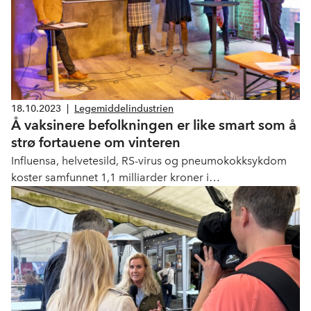
18.10.2023
|
Legemiddelindustrien
Å vaksinere befolkningen er like smart som å
strø fortauene om vinteren
Influensa, helvetesild, RS-virus og pneumokokksykdom
koster samfunnet 1,1 milliarder kroner i
helsetjenestekostnader bare i 2023. Hvorfor prioriterer
man ikke å forebygge disse sykdommene?