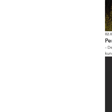
02.
Pe
– D
kun