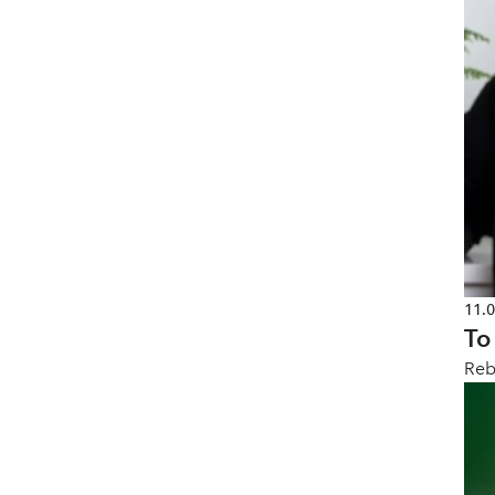
11.
To
Reb