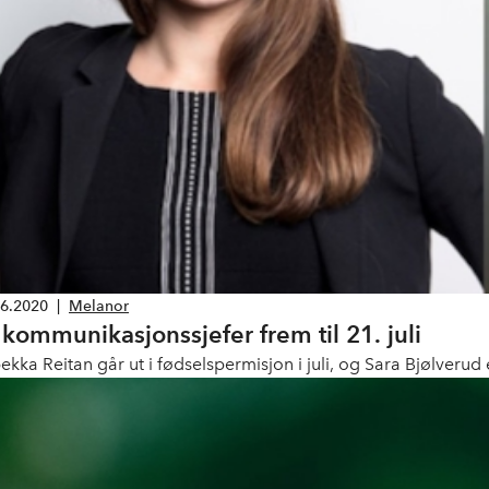
06.2020
|
Melanor
 kommunikasjonssjefer frem til 21. juli
ekka Reitan går ut i fødselspermisjon i juli, og Sara Bjølverud