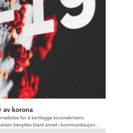
 av korona
søkelse for å kartlegge koronakrisens
kelsen benyttes blant annet i kommunikasjon
tfordringer, samt for å få aktualisert