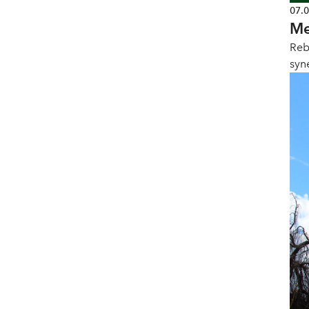
07.
Me
Reb
syn