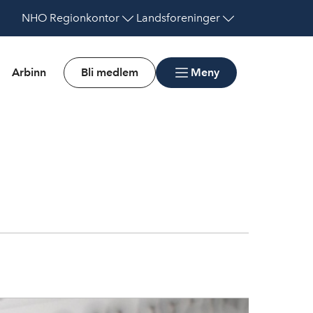
NHO
Regionkontor
Landsforeninger
Arbinn
Bli medlem
Meny