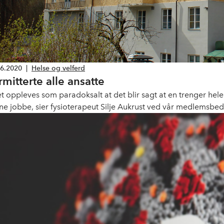
06.2020
|
Helse og velferd
rmitterte alle ansatte
et oppleves som paradoksalt at det blir sagt at en trenger hel
ne jobbe, sier fysioterapeut Silje Aukrust ved vår medlemsbed