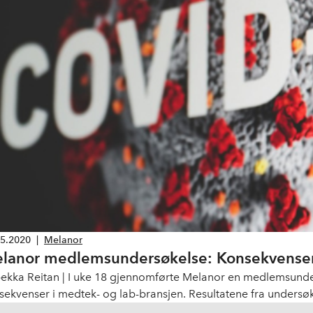
05.2020
|
Melanor
lanor medlemsundersøkelse: Konsekvenser
ekka Reitan | I uke 18 gjennomførte Melanor en medlemsunder
sekvenser i medtek- og lab-bransjen. Resultatene fra undersø
 myndigheter og helseforetak for å synliggjøre koronakrisens u