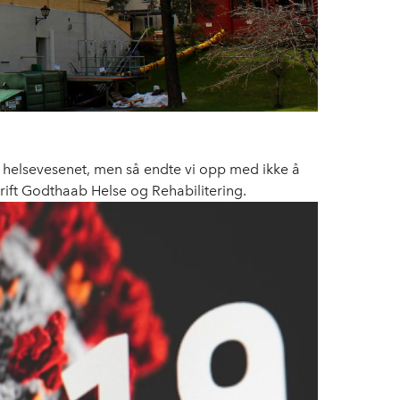
e helsevesenet, men så endte vi opp med ikke å
rift Godthaab Helse og Rehabilitering.