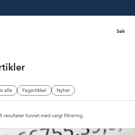
Søk
tikler
is alle
Fagartikkel
Nyhet
5
resultater funnet med valgt filtrering.