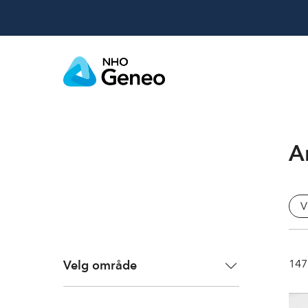
Ar
V
147
Velg område