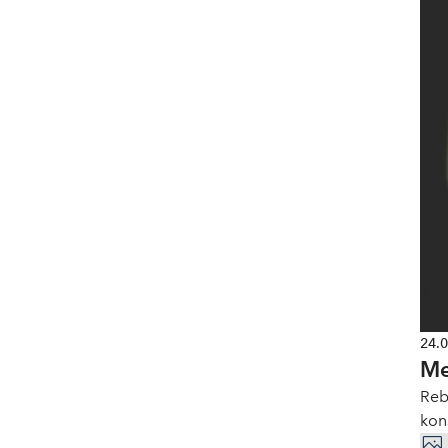
24.
Me
Reb
kon
med