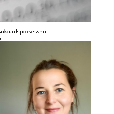
 søknadsprosessen
r.