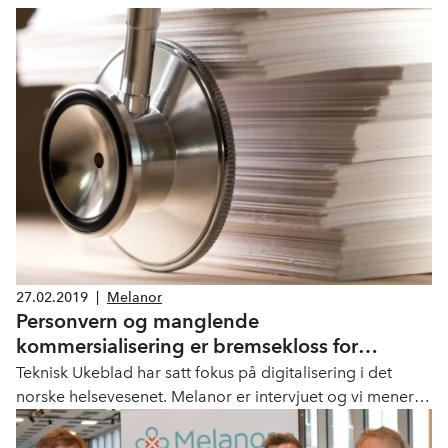
27.02.2019
|
Melanor
Personvern og manglende
kommersialisering er bremsekloss for
utvikling av ny teknologi
Teknisk Ukeblad har satt fokus på digitalisering i det
norske helsevesenet. Melanor er intervjuet og vi mener
det må investeres mer i digitalisering og
kommersialisering av nye teknologiske løsninger.