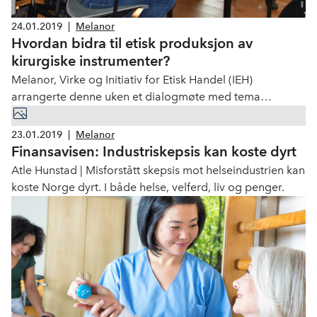
24.01.2019
|
Melanor
Hvordan bidra til etisk produksjon av
kirurgiske instrumenter?
Melanor, Virke og Initiativ for Etisk Handel (IEH)
arrangerte denne uken et dialogmøte med tema
«Samarbeid om utfasing av barnearbeid og
tvangsarbeid, bærekraftige forretningspraksiser og
23.01.2019
|
Melanor
bedre handelsmuligheter i produksjon av kirurgiske
Finansavisen: Industri­skepsis kan koste dyrt
instrumenter».
Atle Hunstad | Misforstått skepsis mot helse­industrien kan
koste Norge dyrt. I både helse, velferd, liv og penger.