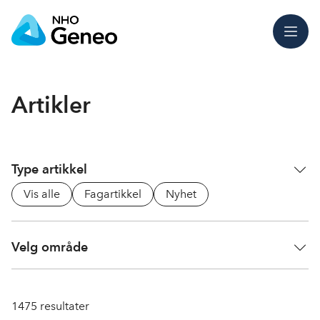
Meny
Artikler
Type artikkel
Vis alle
Fagartikkel
Nyhet
Velg område
1475
resultater