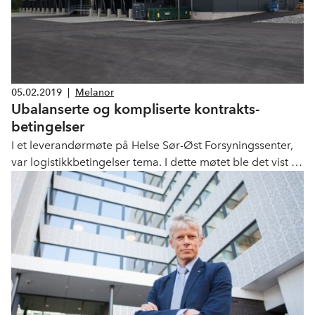
05.02.2019
|
Melanor
Ubalanserte og kompliserte kontrakts­
betingelser
I et leverandørmøte på Helse Sør-Øst Forsyningssenter,
var logistikkbetingelser tema. I dette møtet ble det vist til
at Melanor har akseptert dagens logistikkbetingelser.
Dette stemmer ikke.