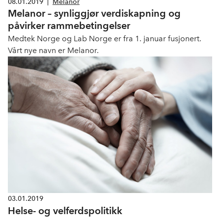
08.01.2019
|
Melanor
Melanor – synlig­gjør verdi­skapning og
påvirker ramme­betingelser
Medtek Norge og Lab Norge er fra 1. januar fusjonert.
Vårt nye navn er Melanor.
03.01.2019
Helse- og velferdspolitikk