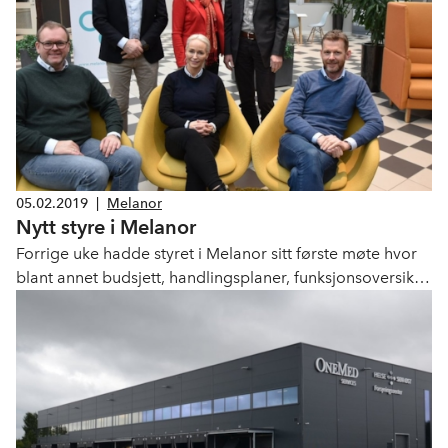
helsedata og ansvarsfordeling mellom pasient,
leverandør og sykehus.
05.02.2019
|
Melanor
Nytt styre i Melanor
Forrige uke hadde styret i Melanor sitt første møte hvor
blant annet budsjett, handlingsplaner, funksjonsoversikt
og arbeidsplan var på agendaen.