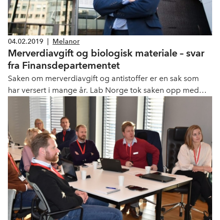
04.02.2019
|
Melanor
Mer­verdi­avgift og biologisk materiale – svar
fra Finans­departementet
Saken om merverdiavgift og antistoffer er en sak som
har versert i mange år. Lab Norge tok saken opp med
Finansdepartementet for snart ti år siden og ba dengang
om en avklaring av lovens rekkevidde. Departementet
sendte saken til utredning i Skattedirektoratet.