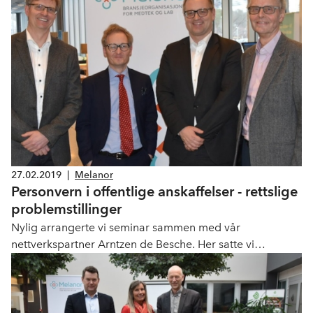
27.02.2019
|
Melanor
Personvern i offentlige anskaffelser - rettslige
problemstillinger
Nylig arrangerte vi seminar sammen med vår
nettverkspartner Arntzen de Besche. Her satte vi
søkelyset på ulike rettslige problemstillinger i
grenselandet mellom offentlige anskaffelser og
personvern med bruk av databehandleravtaler,
betydningen av pasientens samtykke, tilgang til