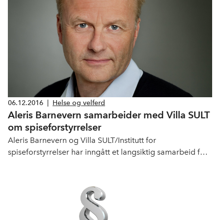
Ingeborg Hagerup-Jenssen fra Helsedirektoratet var
tilstede for å informere og svare på spørsmål.
06.12.2016
|
Helse og velferd
Aleris Barnevern samarbeider med Villa SULT
om spiseforstyrrelser
Aleris Barnevern og Villa SULT/Institutt for
spiseforstyrrelser har inngått et langsiktig samarbeid for
å bedre tilbudet til barn og unge i barnevernet med
spiseforstyrrelser.