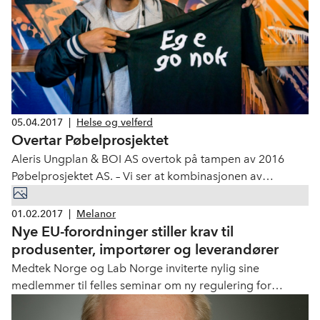
05.04.2017
|
Helse og velferd
Overtar Pøbelprosjektet
Aleris Ungplan & BOI AS overtok på tampen av 2016
Pøbelprosjektet AS. – Vi ser at kombinasjonen av
Pøbelprosjektet og Aleris vil være et godt utgangspunkt
for videre vekst og utvikling, sier Reidar Holst
01.02.2017
|
Melanor
Christensen.
Nye EU-forordninger stiller krav til
produsenter, importører og leverandører
Medtek Norge og Lab Norge inviterte nylig sine
medlemmer til felles seminar om ny regulering for
medisinsk- og IVD utstyr. Forordningene stiller nye krav til
markedsaktørene. Petter Alexander Strømme og