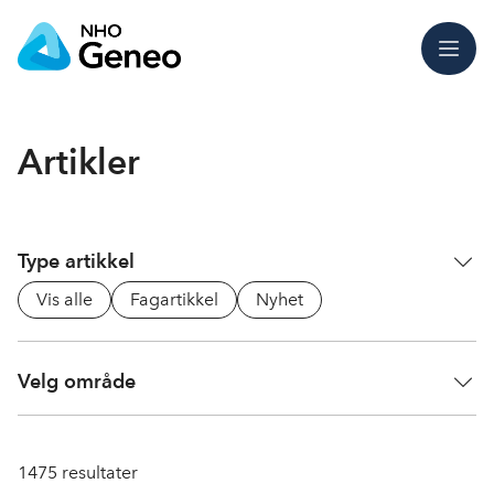
Meny
Artikler
Type artikkel
Vis alle
Fagartikkel
Nyhet
Velg område
1475
resultater