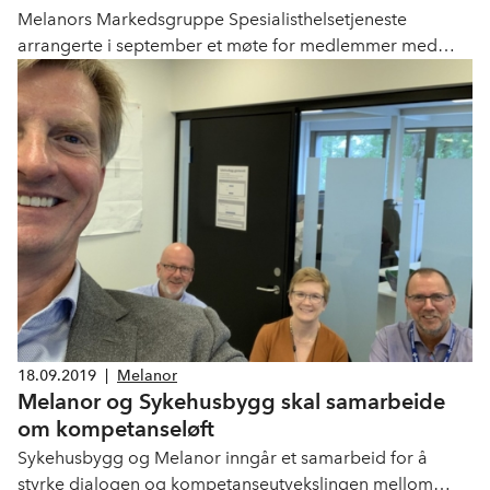
Spesialisthelsetjenesten
Melanors Markedsgruppe Spesialisthelsetjeneste
arrangerte i september et møte for medlemmer med
interesse innen markedssegmentet.
18.09.2019
|
Melanor
Melanor og Sykehusbygg skal samarbeide
om kompetanseløft
Sykehusbygg og Melanor inngår et samarbeid for å
styrke dialogen og kompetanseutvekslingen mellom