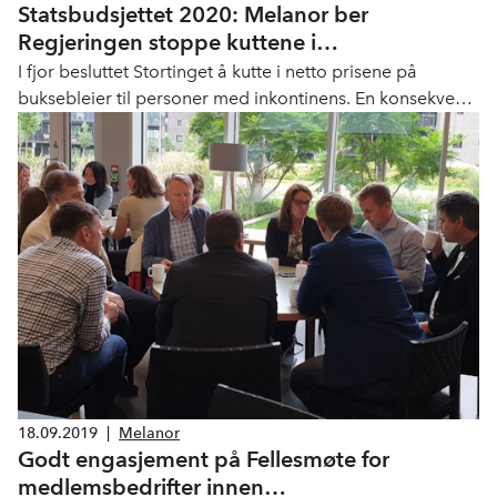
Statsbudsjettet 2020: Melanor ber
Regjeringen stoppe kuttene i
blåreseptordningen for medisinsk
I fjor besluttet Stortinget å kutte i netto prisene på
forbruksmateriell
buksebleier til personer med inkontinens. En konsekvens
av dette kuttet er at kjønnstilpassede bleier ikke lenger
dekkes gjennom folketrygden. - Brukerne må nå bruke
en unisex-variant og mange fortviler. Vi jobber for at
Regjeringen skal rette opp beslutningen i statsbudsjettet
for 2020.
18.09.2019
|
Melanor
Godt engasjement på Fellesmøte for
medlemsbedrifter innen