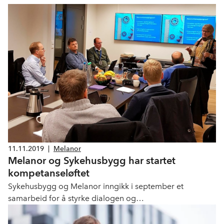
11.11.2019
|
Melanor
Melanor og Sykehusbygg har startet
kompetanse­løftet
Sykehusbygg og Melanor inngikk i september et
samarbeid for å styrke dialogen og
kompetanseutvekslingen mellom Sykehusbygg og
leverandørindustrien. Nå er dialogen og samarbeidet i