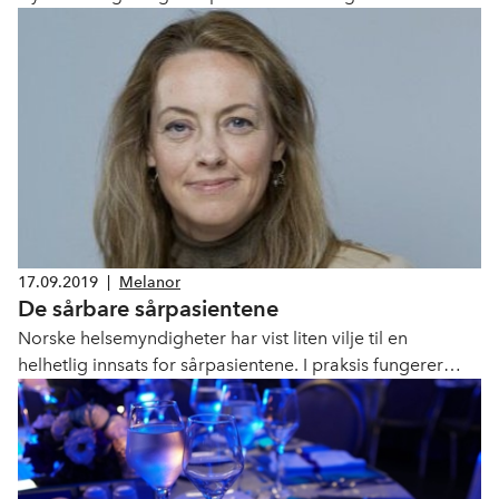
Sykehusbygg og leverandørindustrien.
17.09.2019
|
Melanor
De sårbare sårpasientene
Norske helsemyndigheter har vist liten vilje til en
helhetlig innsats for sårpasientene. I praksis fungerer
dagens finansieringssystem dårlig og medfører
forskjellsbehandling av pasientene.