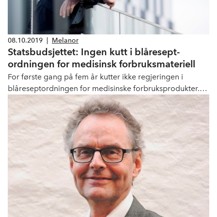
08.10.2019
|
Melanor
Stats­budsjettet: Ingen kutt i blå­resept­
ordningen for medisinsk forbruks­materiell
For første gang på fem år kutter ikke regjeringen i
blåreseptordningen for medisinske forbruksprodukter.
Jeg er svært glad på brukernes vegne, sier Atle Hunstad
som er daglig leder i Melanor.