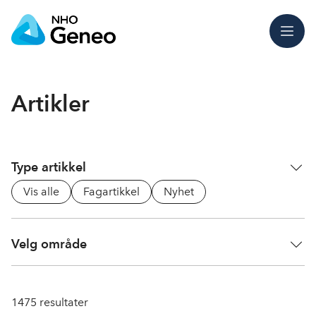
Meny
Artikler
Type artikkel
Vis alle
Fagartikkel
Nyhet
Velg område
1475
resultater