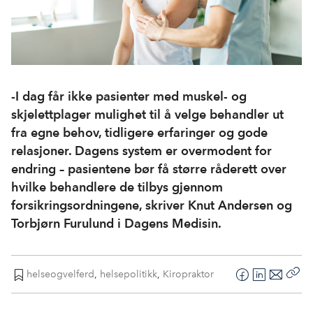
-I dag får ikke pasienter med muskel- og
skjelettplager mulighet til å velge behandler ut
fra egne behov, tidligere erfaringer og gode
relasjoner. Dagens system er overmodent for
endring – pasientene bør få større råderett over
hvilke behandlere de tilbys gjennom
forsikringsordningene, skriver Knut Andersen og
Torbjørn Furulund i Dagens Medisin.
helseogvelferd
,
helsepolitikk
,
Kiropraktor
F
L
E
Kop
a
i
-
len