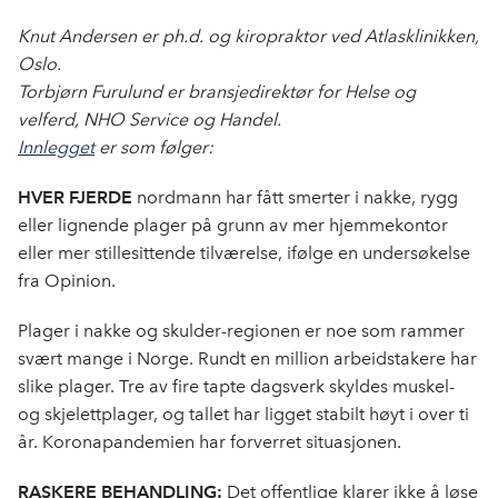
c
n
p
e
k
o
Knut Andersen er ph.d. og kiropraktor ved Atlasklinikken,
b
e
s
Oslo.
o
d
t
Torbjørn Furulund er bransjedirektør for Helse og
o
I
velferd, NHO Service og Handel.
k
n
Innlegget
er som følger:
HVER FJERDE
nordmann har fått smerter i nakke, rygg
eller lignende plager på grunn av mer hjemmekontor
eller mer stillesittende tilværelse, ifølge en undersøkelse
fra Opinion.
Plager i nakke og skulder-regionen er noe som rammer
svært mange i Norge. Rundt en million arbeidstakere har
slike plager. Tre av fire tapte dagsverk skyldes muskel-
og skjelettplager, og tallet har ligget stabilt høyt i over ti
år. Koronapandemien har forverret situasjonen.
RASKERE BEHANDLING:
Det offentlige klarer ikke å løse