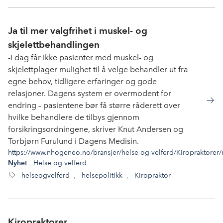
Ja til mer valgfrihet i muskel- og
skjelettbehandlingen
-I dag får ikke pasienter med muskel- og
skjelettplager mulighet til å velge behandler ut fra
egne behov, tidligere erfaringer og gode
relasjoner. Dagens system er overmodent for
endring – pasientene bør få større råderett over
hvilke behandlere de tilbys gjennom
forsikringsordningene, skriver Knut Andersen og
Torbjørn Furulund i Dagens Medisin.
https://www.nhogeneo.no/bransjer/helse-og-velferd/Kiropraktorer/ny
,
Helse og velferd
Nyhet
helseogvelferd
,
helsepolitikk
,
Kiropraktor
Kiropraktorer