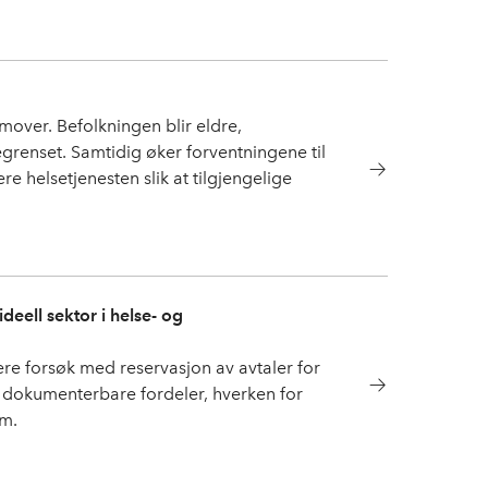
emover. Befolkningen blir eldre,
grenset. Samtidig øker forventningene til
e helsetjenesten slik at tilgjengelige
deell sektor i helse- og
e forsøk med reservasjon av avtaler for
itt dokumenterbare fordeler, hverken for
om.