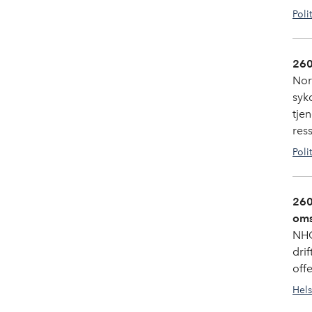
Poli
260
Nor
syk
tje
res
Poli
260
oms
NHO
drif
off
Hels