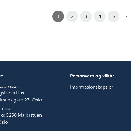
...
1
2
3
4
5
se
Personvern og vilkår
sadresse:
Informasjonskapsler
slivets Hus
thuns gate 27, Oslo
resse:
ks 5250 Majorstuen
Oslo