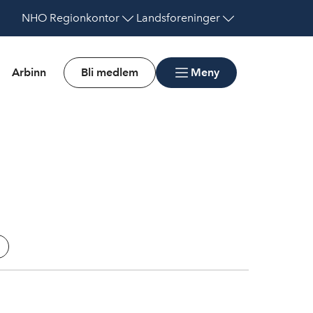
NHO
Regionkontor
Landsforeninger
Arbinn
Bli medlem
Meny