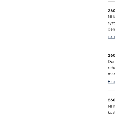
260
NHO
sys
den 
Hels
260
Den
reh
man
Hels
260
NHO
kos