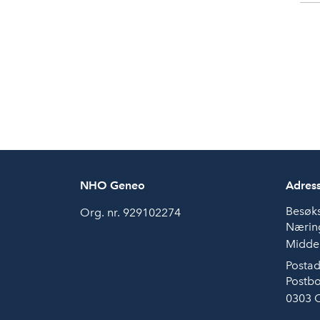
NHO Geneo
Adres
Besøk
Org. nr. 929102274
Næring
Middel
Postad
Postbo
0303 