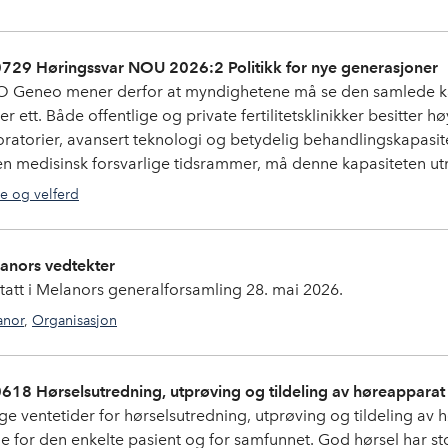
729 Høringssvar NOU 2026:2 Politikk for nye generasjoner
 Geneo mener derfor at myndighetene må se den samlede kapa
er ett. Både offentlige og private fertilitetsklinikker besitte
oratorier, avansert teknologi og betydelig behandlingskapasitet
en medisinsk forsvarlige tidsrammer, må denne kapasiteten utn
e og velferd
anors vedtekter
tatt i Melanors generalforsamling 28. mai 2026.
anor
,
Organisasjon
618 Hørselsutredning, utprøving og tildeling av høreapparat
ge ventetider for hørselsutredning, utprøving og tildeling av 
e for den enkelte pasient og for samfunnet. God hørsel har stor