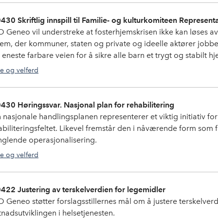
430 Skriftlig innspill til Familie- og kulturkomiteen Represen
 Geneo vil understreke at fosterhjemskrisen ikke kan løses av
tem, der kommuner, staten og private og ideelle aktører jobb
eneste farbare veien for å sikre alle barn et trygt og stabilt hje
e og velferd
430 Høringssvar. Nasjonal plan for rehabilitering
 nasjonale handlingsplanen representerer et viktig initiativ fo
abiliteringsfeltet. Likevel fremstår den i nåværende form som 
glende operasjonalisering.
e og velferd
422 Justering av terskelverdien for legemidler
 Geneo støtter forslagsstillernes mål om å justere terskelverd
tnadsutviklingen i helsetjenesten.