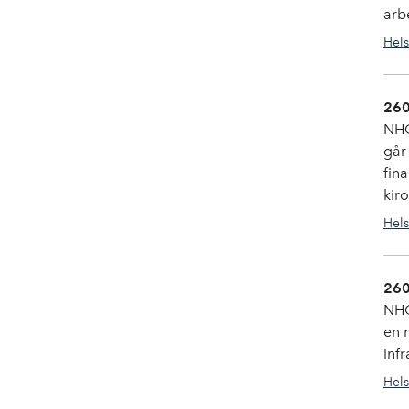
arb
Hels
260
NHO
går
fin
kir
Hels
260
NHO
en 
infr
Hels