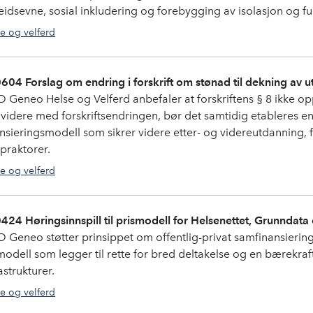
eidsevne, sosial inkludering og forebygging av isolasjon og fun
e og velferd
604 Forslag om endring i forskrift om stønad til dekning av ut
 Geneo Helse og Velferd anbefaler at forskriftens § 8 ikke o
 videre med forskriftsendringen, bør det samtidig etableres en
ansieringsmodell som sikrer videre etter- og videreutdanning, f
opraktorer.
e og velferd
424 Høringsinnspill til prismodell for Helsenettet, Grunndat
 Geneo støtter prinsippet om offentlig-privat samfinansiering av
modell som legger til rette for bred deltakelse og en bærekrafti
astrukturer.
e og velferd