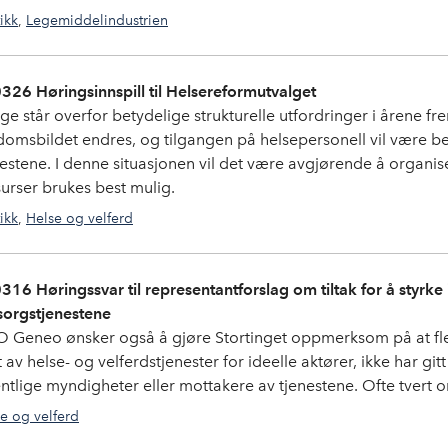
tikk
,
Legemiddelindustrien
326 Høringsinnspill til Helsereformutvalget
ge står overfor betydelige strukturelle utfordringer i årene fr
domsbildet endres, og tilgangen på helsepersonell vil være be
nestene. I denne situasjonen vil det være avgjørende å organiser
surser brukes best mulig.
tikk
,
Helse og velferd
316 Høringssvar til representantforslag om tiltak for å styrke i
orgstjenestene
 Geneo ønsker også å gjøre Stortinget oppmerksom på at fler
t av helse- og velferdstjenester for ideelle aktører, ikke har g
entlige myndigheter eller mottakere av tjenestene. Ofte tvert 
e og velferd