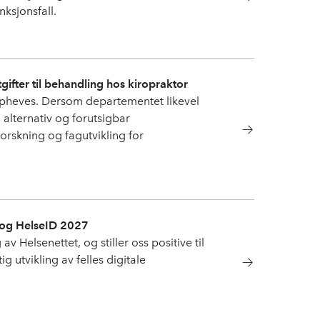
ksjonsfall.
gifter til behandling hos kiropraktor
ppheves. Dersom departementet likevel
 alternativ og forutsigbar
orskning og fagutvikling for
a og HelseID 2027
 Helsenettet, og stiller oss positive til
g utvikling av felles digitale