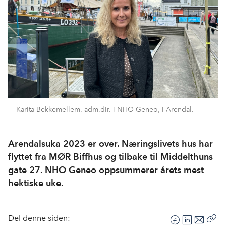
Karita Bekkemellem. adm.dir. i NHO Geneo, i Arendal.
Arendalsuka 2023 er over. Næringslivets hus har
flyttet fra MØR Biffhus og tilbake til Middelthuns
gate 27. NHO Geneo oppsummerer årets mest
hektiske uke.
Del denne siden:
F
L
E