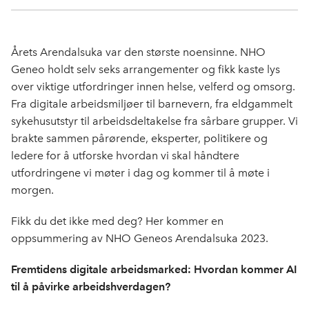
Kop
a
i
-
len
c
n
p
e
k
o
Årets Arendalsuka var den største noensinne. NHO
b
e
s
Geneo holdt selv seks arrangementer og fikk kaste lys
o
d
t
over viktige utfordringer innen helse, velferd og omsorg.
o
I
Fra digitale arbeidsmiljøer til barnevern, fra eldgammelt
k
n
sykehusutstyr til arbeidsdeltakelse fra sårbare grupper. Vi
brakte sammen pårørende, eksperter, politikere og
ledere for å utforske hvordan vi skal håndtere
utfordringene vi møter i dag og kommer til å møte i
morgen.
Fikk du det ikke med deg? Her kommer en
oppsummering av NHO Geneos Arendalsuka 2023.
Fremtidens digitale arbeidsmarked: Hvordan kommer AI
til å påvirke arbeidshverdagen?