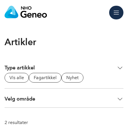
Meny
Artikler
Type artikkel
Vis alle
Fagartikkel
Nyhet
Velg område
2
resultater