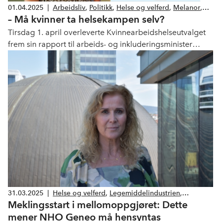
01.04.2025
|
Arbeidsliv
,
Politikk
,
Helse og velferd
,
Melanor
,
– Må kvinner ta helsekampen selv?
Legemiddelindustrien
Tirsdag 1. april overleverte Kvinnearbeidshelseutvalget
frem sin rapport til arbeids- og inkluderingsminister
Tonje Brenna (Ap). NHO Geneo mener det er positivt at
man setter fokus på kvinnehelse, men at det må skje
handling.
31.03.2025
|
Helse og velferd
,
Legemiddelindustrien
,
Meklingsstart i mellomoppgjøret: Dette
Barnehager
mener NHO Geneo må hensyntas