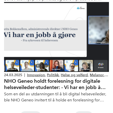
regjeringen vil klare å innfri Ventetidsløftet. Det viser
Helsepolitisk barometer som ble lagt frem torsdag.
24.03.2025
|
Innovasjon
,
Politikk
,
Helse og velferd
,
Melanor
,
NHO Geneo holdt forelesning for digitale
Legemiddelindustrien
helseveileder-studenter: - Vi har en jobb å
gjøre
Som en del av utdanningen til å bli digital helseveileder,
ble NHO Geneo invitert til å holde en forelesning for
studentene om forebyggende helse sett fra
samfunnsperspektivet.