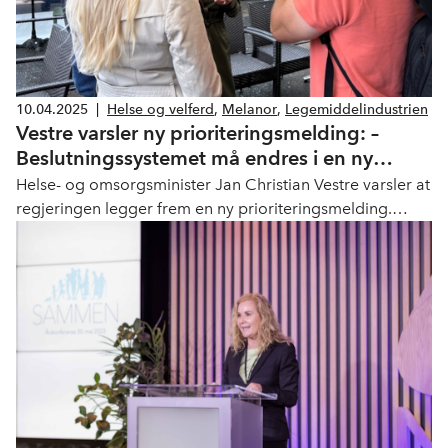
10.04.2025
|
Helse og velferd
,
Melanor
,
Legemiddelindustrien
Vestre varsler ny prioriteringsmelding: –
Beslutningssystemet må endres i en ny
helsereform
Helse- og omsorgsminister Jan Christian Vestre varsler at
regjeringen legger frem en ny prioriteringsmelding.
Karita Bekkemellem, administrerende direktør i NHO
Geneo, roser Vestre for å løfte legemidler inn i en større
sammenheng, men er kritisk til etableringen av et nytt
nasjonalt råd for prioritering og bærekraft.