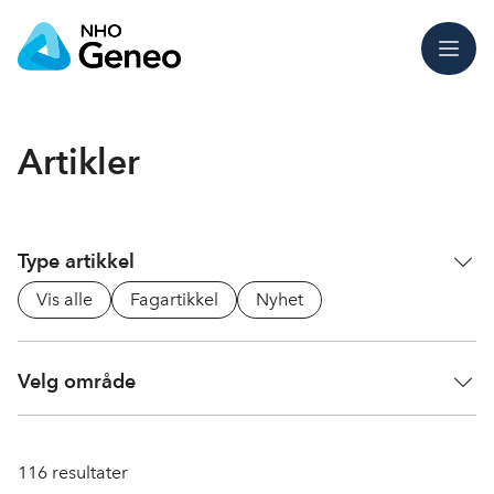
Meny
Artikler
Type artikkel
Vis alle
Fagartikkel
Nyhet
Velg område
116
resultater