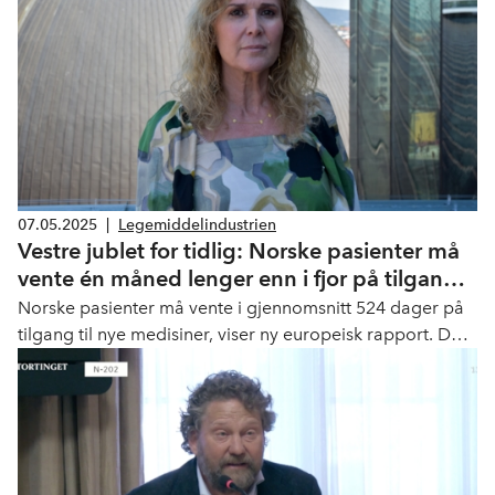
07.05.2025
|
Legemiddelindustrien
Vestre jublet for tidlig: Norske pasienter må
vente én måned lenger enn i fjor på tilgang
til nye medisiner
Norske pasienter må vente i gjennomsnitt 524 dager på
tilgang til nye medisiner, viser ny europeisk rapport. Det
er én måned lenger enn i fjor. NHO Geneo-sjef Karita
Bekkemellem mener helseministeren jublet for tidlig.