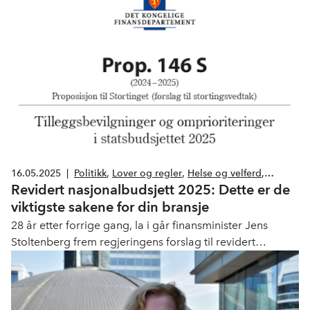
inviterte til Den store helsedebatten i Oslo.
16.05.2025
|
Politikk
,
Lover og regler
,
Helse og velferd
,
Revidert nasjonalbudsjett 2025: Dette er de
Melanor
,
Legemiddelindustrien
,
Barnehager
viktigste sakene for din bransje
28 år etter forrige gang, la i går finansminister Jens
Stoltenberg frem regjeringens forslag til revidert
nasjonalbudsjett (RNB) for 2025. Under finner du de
viktigste sakene for din bransje.