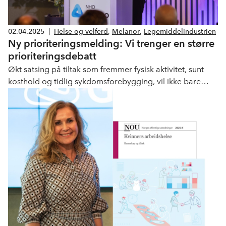
02.04.2025
|
Helse og velferd
,
Melanor
,
Legemiddelindustrien
Ny prioriteringsmelding: Vi trenger en større
prioriteringsdebatt
Økt satsing på tiltak som fremmer fysisk aktivitet, sunt
kosthold og tidlig sykdomsforebygging, vil ikke bare
forbedre livskvaliteten for den enkelte, men også
redusere behovet for behandlinger på sikt.