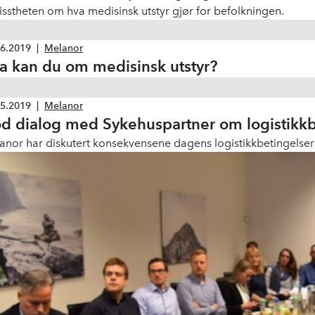
isstheten om hva medisinsk utstyr gjør for befolkningen.
06.2019
|
Melanor
a kan du om medisinsk utstyr?
05.2019
|
Melanor
d dialog med Sykehuspartner om logistikk­b
anor har diskutert konsekvensene dagens logistikkbetingelse