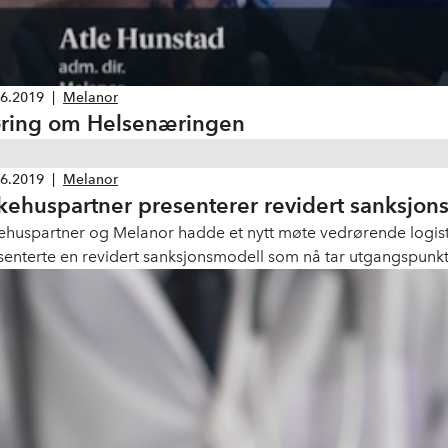
06.2019
|
Melanor
ring om Helsenæringen
06.2019
|
Melanor
kehuspartner presenterer revidert sanksjons
ehuspartner og Melanor hadde et nytt møte vedrørende logist
senterte en revidert sanksjonsmodell som nå tar utgangspunkt i 
resummen. Den nye modellen gjøres gjeldende fra 1. juli.