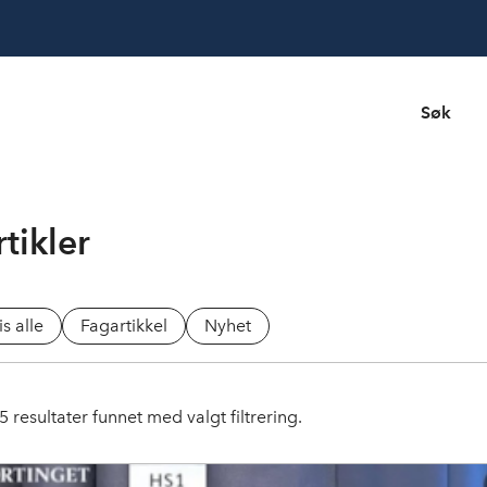
Søk
tikler
is alle
Fagartikkel
Nyhet
5
resultater funnet med valgt filtrering.