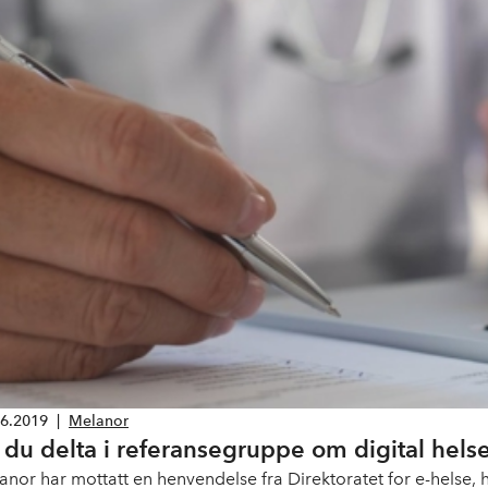
06.2019
|
Melanor
l du delta i referansegruppe om digital hels
anor har mottatt en henvendelse fra Direktoratet for e-helse, 