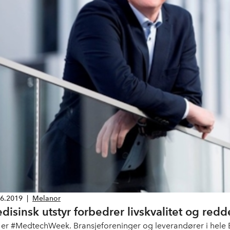
06.2019
|
Melanor
disinsk utstyr forbedrer livskvalitet og redde
 er #MedtechWeek. Bransjeforeninger og leverandører i hel