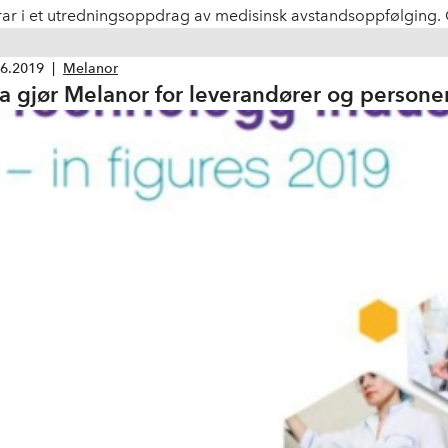
rar i et utredningsoppdrag av medisinsk avstandsoppfølging. 
orgsdepartementet. Arbeidet består i å utarbeide en plan f
pasninger av nasjonale virkemidler og rammeverk for å muligg
06.2019
|
Melanor
a gjør Melanor for leverandører og person