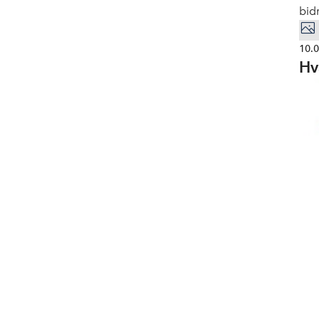
bid
oms
til
10.
Hv