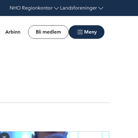
NHO
Regionkontor
Landsforeninger
Arbinn
Bli medlem
Meny