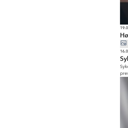
19.
Hø
16.
Sy
Syk
pre
ord