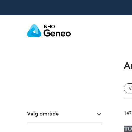
Ar
V
147
Velg område