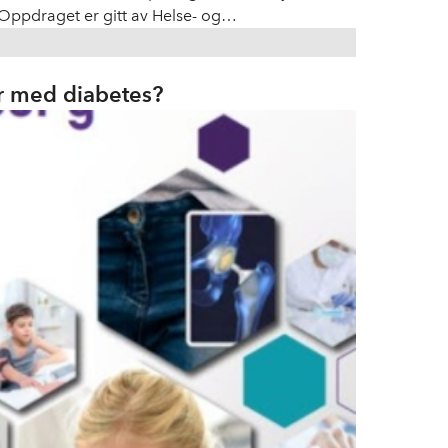
Oppdraget er gitt av Helse- og
or å «utrede og implementere nødvendige
jøre økt bruk av medisinsk avstandsoppfølging.
er med diabetes?