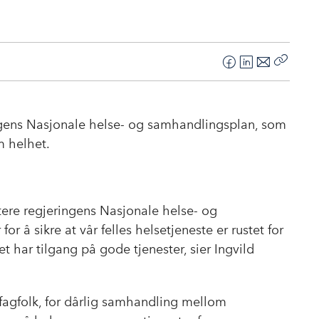
F
L
E
Kopier
a
i
-
lenke
c
n
p
e
k
o
ingens Nasjonale helse- og samhandlingsplan, som
b
e
s
 helhet.
o
d
t
o
I
k
n
ere regjeringens Nasjonale helse- og
r å sikre at vår felles helsetjeneste er rustet for
t har tilgang på gode tjenester, sier Ingvild
å fagfolk, for dårlig samhandling mellom