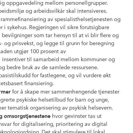
sig oppgavedeling mellom personellgrupper.
eidsmiljø og arbeidsvilkår skal intensiveres.
rammefinansiering av spesialisthelsetjenesten og
 i sykehus. Regjeringen vil sikre forutsigbare
ilgninger som tar hensyn til at vi blir flere og
s- og prisvekst, og legge til grunn for beregning
aden utgjør 100 prosent av
gi insentiver til samarbeid mellom kommuner og
og bedre bruk av de samlede ressursene.
basistilskudd for fastlegene, og vil vurdere økt
tetsbasert finansiering.
ormer
for å skape mer sammenhengende tjenester
egrerte psykiske helsetilbud for barn og unge,
er tematisk organisering av psykisk helsevern.
- og omsorgstjenestene
hvor gevinster tas ut
var for digitalisering, prioritering av digital
nologiordning. Det skal stimulere til lokal