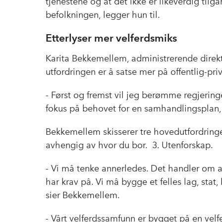
tjenestene og at det ikke er likeverdig tilg
befolkningen, legger hun til.
Etterlyser mer velferdsmiks
Karita Bekkemellem, administrerende direk
utfordringen er å satse mer på offentlig-pr
- Først og fremst vil jeg berømme regjerin
fokus på behovet for en samhandlingsplan
Bekkemellem skisserer tre hovedutfordringer
avhengig av hvor du bor. 3. Utenforskap.
- Vi må tenke annerledes. Det handler om at
har krav på. Vi må bygge et felles lag, stat
sier Bekkemellem.
- Vårt velferdssamfunn er bygget på en velf