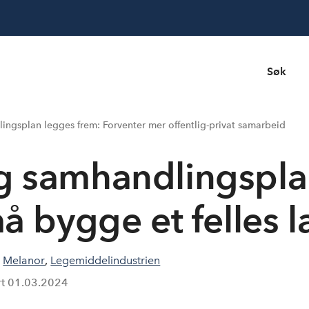
Søk
ingsplan legges frem: Forventer mer offentlig-privat samarbeid
og samhandlingspl
må bygge et felles l
,
Melanor
,
Legemiddelindustrien
rt
01.03.2024