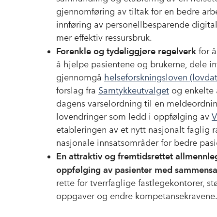
gjennomføring av tiltak for en bedre ar
innføring av personellbesparende digita
mer effektiv ressursbruk.
Forenkle og tydeliggjøre regelverk
for 
å hjelpe pasientene og brukerne, dele in
gjennomgå
helseforskningsloven (lovda
forslag fra
Samtykkeutvalget
og enkelte 
dagens varselordning til en meldeordnin
lovendringer som ledd i oppfølging av
V
etableringen av et nytt nasjonalt faglig
nasjonale innsatsområder for bedre pasi
En attraktiv og fremtidsrettet allmennle
oppfølging av pasienter med sammensa
rette for tverrfaglige fastlegekontorer,
oppgaver og endre kompetansekravene