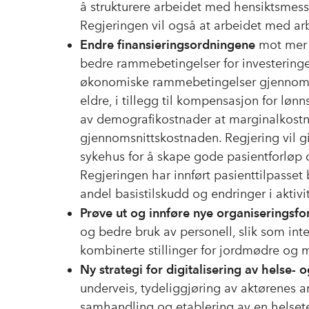
å strukturere arbeidet med hensiktsmes
Regjeringen vil også at arbeidet med arb
Endre finansieringsordningene
mot mer 
bedre rammebetingelser for investeringer
økonomiske rammebetingelser gjennom bev
eldre, i tillegg til kompensasjon for lønn
av demografikostnader at marginalkostn
gjennomsnittskostnaden. Regjering vil 
sykehus for å skape gode pasientforløp 
Regjeringen har innført pasienttilpasset 
andel basistilskudd og endringer i aktivi
Prøve ut og innføre nye organiseringsf
og bedre bruk av personell, slik som int
kombinerte stillinger for jordmødre og m
Ny strategi for digitalisering av helse
underveis, tydeliggjøring av aktørenes ans
samhandling og etablering av en helsetek