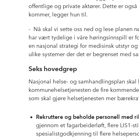
offentlige og private aktører. Dette er ogs
kommer, legger hun til.
- Nå skal vi sette oss ned og lese planen 
har vært tydelige i våre høringsinnspill er f
en nasjonal strategi for medisinsk utstyr o
ulike systemer der det er begrenset med s
Seks hovedgrep
Nasjonal helse- og samhandlingsplan skal
kommunehelsetjenesten de fire kommende å
som skal gjøre helsetjenesten mer bærekraf
Rekruttere og beholde personell med r
gjennom et fagarbeiderløft, flere LIS1-sti
spesialistgodkjenning til flere helsepe