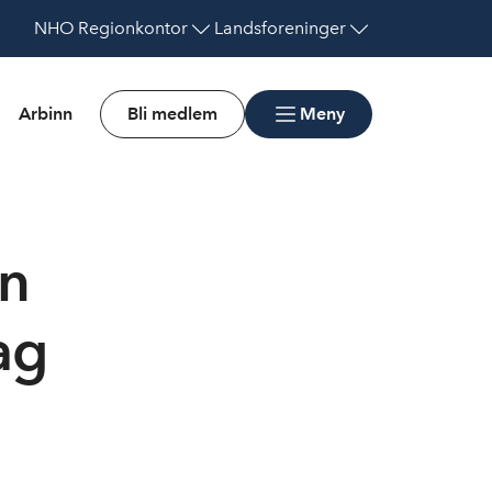
NHO
Regionkontor
Landsforeninger
Arbinn
Bli medlem
Meny
an
ag