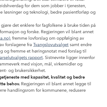
beidshverdag for dem som jobber i tjenesten,
le løsninger og teknologi, bedre pasientforløp og
å gjøre det enklere for fagfolkene å bruke tiden på
formasjon og forske. Regjeringen vil blant annet
ta.no)
, fremme lovforslag om oppfølging av
av forslagene fra
Tvangslovutvalget
samt endre
g og fremme et høringsnotat med forslag til
arselutvalgets rapport
. Sistnevnte ligger innenfor
 rammeverk med visjon, mål, virkemidler og
ent- og brukersikkerhet.
getjeneste med kapasitet, kvalitet og bedre
tte behov.
Regjeringen vil blant annet legge til
 større handlingsrom for kommunene, redusere
.