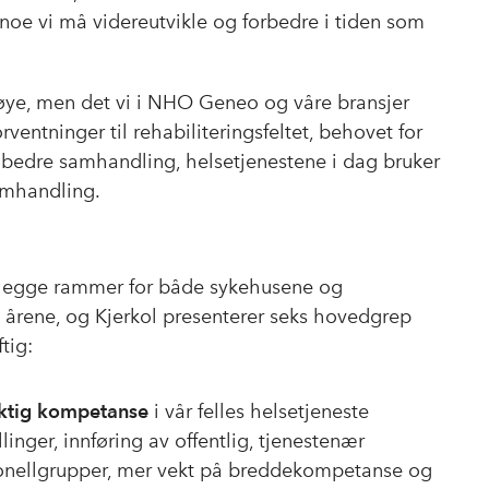
å noe vi må videreutvikle og forbedre i tiden som
nøye, men det vi i NHO Geneo og våre bransjer
orventninger til rehabiliteringsfeltet, behovet for
g bedre samhandling, helsetjenestene i dag bruker
amhandling.
 legge rammer for både sykehusene og
rene, og Kjerkol presenterer seks hovedgrep
tig:
iktig kompetanse
i vår felles helsetjeneste
llinger, innføring av offentlig, tjenestenær
rsonellgrupper, mer vekt på breddekompetanse og