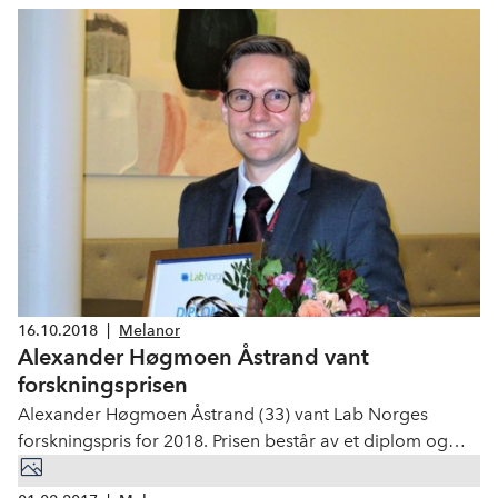
16.10.2018
|
Melanor
Alexander Høgmoen Åstrand vant
forsknings­prisen
Alexander Høgmoen Åstrand (33) vant Lab Norges
forskningspris for 2018. Prisen består av et diplom og
100 000 kroner. Åstrand er sivilingeniør fra NTNU med
spesialisering i organisk kjemi. Han har en ph.d. i