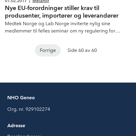
01.02.2017
|
Melanor
legemiddel­utvikling med utgangspunkt i kreft,
Nye EU-forordninger stiller krav til
overvekt/diabetes og antibiotika­resistens.
produsenter, importører og leverandører
Medtek Norge og Lab Norge inviterte nylig sine
medlemmer til felles seminar om ny regulering for
medisinsk- og IVD utstyr. Forordningene stiller nye krav til
markedsaktørene. Petter Alexander Strømme og
Forrige
Side 60 av 60
Ingeborg Hagerup-Jenssen fra Helsedirektoratet var
tilstede for å informere og svare på spørsmål.
NHO Geneo
Org. nr. 929102274
Adresse