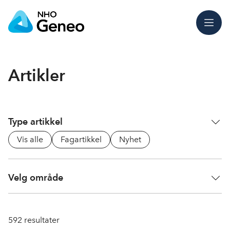
Meny
Artikler
Type artikkel
Vis alle
Fagartikkel
Nyhet
Velg område
592
resultater