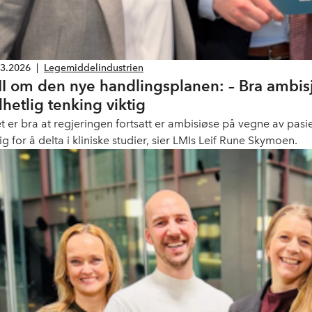
03.2026
|
Legemiddelindustrien
I om den nye handlingsplanen: – Bra ambisj
lhetlig tenking viktig
et er bra at regjeringen fortsatt er ambisiøse på vegne av pas
g for å delta i kliniske studier, sier LMIs Leif Rune Skymoen.