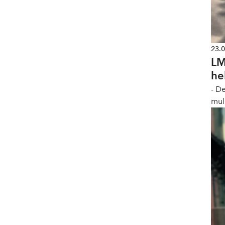
23.
LM
he
- D
muli