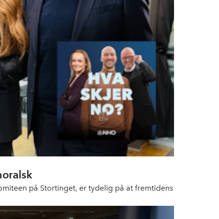
moralsk
omiteen på Stortinget, er tydelig på at fremtidens