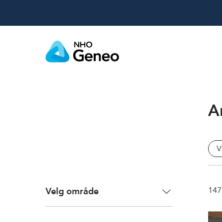
Ar
V
147
Velg område