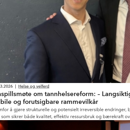
03.2026
|
Helse og velferd
nspillsmøte om tannhelsereform: – Langsiktig
abile og forutsigbare rammevilkår
mfor å gjøre strukturelle og potensielt irreversible endringe
 som sikrer både kvalitet, effektiv ressursbruk og bærekraft ove