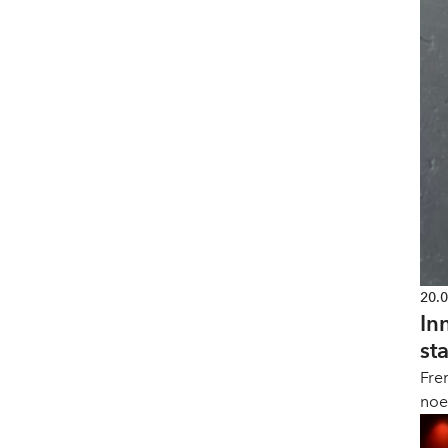
20.
In
st
Fre
noe