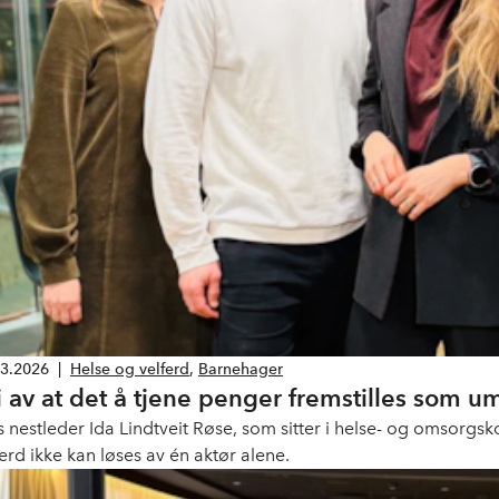
03.2026
|
Helse og velferd
,
Barnehager
i av at det å tjene penger fremstilles som u
s nestleder Ida Lindtveit Røse, som sitter i helse- og omsorgsk
ferd ikke kan løses av én aktør alene.