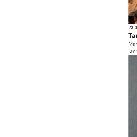
23.
Ta
Man
løn