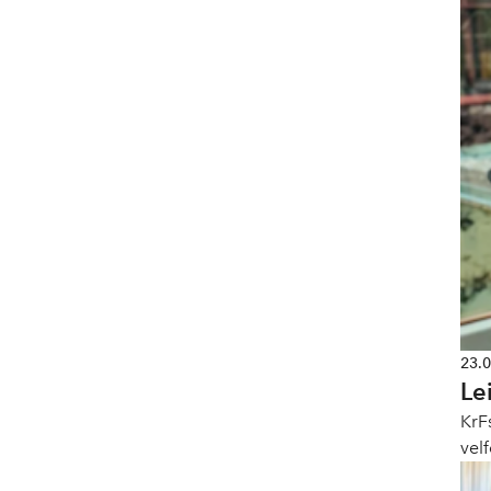
23.
Le
KrF
vel