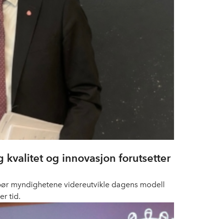
 kvalitet og innovasjon forutsetter
r, bør myndighetene videreutvikle dagens modell
r tid.