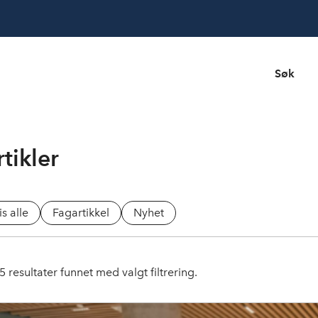
Søk
tikler
is alle
Fagartikkel
Nyhet
5
resultater funnet med valgt filtrering.