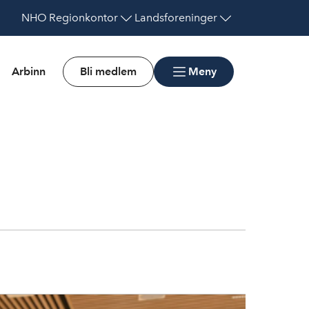
NHO
Regionkontor
Landsforeninger
Arbinn
Bli medlem
Meny