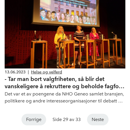
13.06.2023
|
Helse og velferd
- Tar man bort valgfriheten, så blir det
vanskeligere å rekruttere og beholde fagfolk
i helsesektoren
Det var et av poengene da NHO Geneo samlet bransjen,
politikere og andre interesseorganisasjoner til debatt på
Litteraturhuset om hvordan man skal beholde og
rekruttere arbeidskraft til helsesektoren.
Forrige
Side 29 av 33
Neste