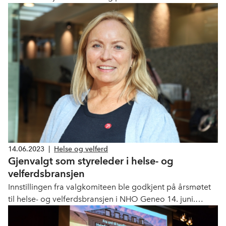
leverandører til helse- og omsorgssektoren.
14.06.2023
|
Helse og velferd
Gjenvalgt som styreleder i helse- og
velferdsbransjen
Innstillingen fra valgkomiteen ble godkjent på årsmøtet
til helse- og velferdsbransjen i NHO Geneo 14. juni.
Mona Vangsnes Lien, er gjenvalgt som styreleder.