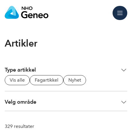
Meny
Artikler
Type artikkel
Vis alle
Fagartikkel
Nyhet
Velg område
329
resultater