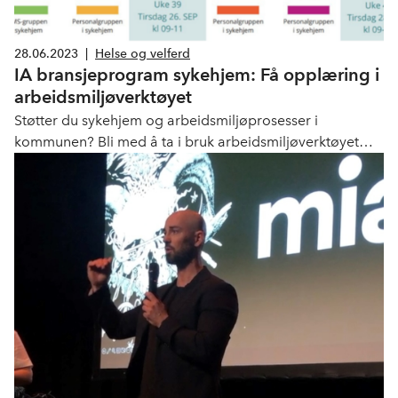
28.06.2023
|
Helse og velferd
IA bransjeprogram sykehjem: Få opplæring i
arbeidsmiljøverktøyet
Støtter du sykehjem og arbeidsmiljøprosesser i
kommunen? Bli med å ta i bruk arbeidsmiljøverktøyet
Oss og vårt. Blant partnerne i bransjeprogrammet er KS,
LO, NHO, Nav, YS, Virke, Delta, Unio, Fagforbundet og
Arbeidstilsynet.