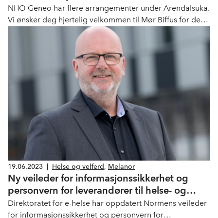
NHO Geneo har flere arrangementer under Arendalsuka.
Vi ønsker deg hjertelig velkommen til Mør Biffus for de
beste debattene om helsenæring, velferd og oppvekst.
19.06.2023
|
Helse og velferd
,
Melanor
Ny veileder for informasjonssikkerhet og
personvern for leverandører til helse- og
omsorgssektoren
Direktoratet for e-helse har oppdatert Normens veileder
for informasjonssikkerhet og personvern for