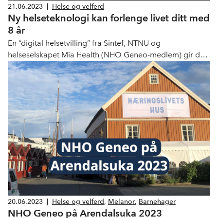
21.06.2023
|
Helse og velferd
Ny helseteknologi kan forlenge livet ditt med
8 år
En “digital helsetvilling” fra Sintef, NTNU og
helseselskapet Mia Health (NHO Geneo-medlem) gir deg
innsikt i din personlige helsestatus, samt tilpasset
veiledning til bedre helse.
20.06.2023
|
Helse og velferd
,
Melanor
,
Barnehager
NHO Geneo på Arendalsuka 2023